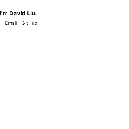
 I’m David Liu.
g
Email
GitHub